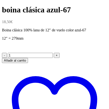
boina clásica azul-67
18,50
€
Boina clásica 100% lana de 12″ de vuelo color azul-67
12″ = 279mm
boina
clásica
Añadir al carrito
azul-
67
cantidad