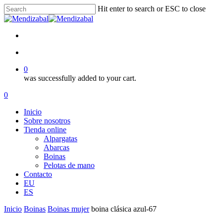
Skip
Hit enter to search or ESC to close
to
Close
main
Search
content
facebook
instagram
search
0
was successfully added to your cart.
Menu
search
0
Menu
Inicio
Sobre nosotros
Tienda online
Alpargatas
Abarcas
Boinas
Pelotas de mano
Contacto
EU
ES
Inicio
Boinas
Boinas mujer
boina clásica azul-67