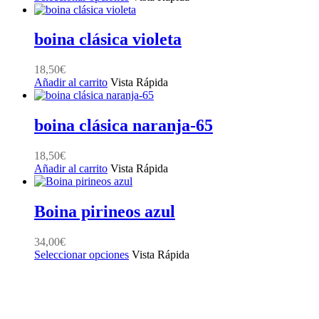
producto
tiene
múltiples
boina clásica violeta
variantes.
Las
18,50
€
opciones
Añadir al carrito
Vista Rápida
se
pueden
elegir
boina clásica naranja-65
en
la
página
18,50
€
de
Añadir al carrito
Vista Rápida
producto
Boina pirineos azul
34,00
€
Este
Seleccionar opciones
Vista Rápida
producto
tiene
múltiples
variantes.
Las