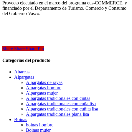
Proyecto ejecutado en el marco del programa eus-COMMERCE, y
opciones
financiado por el Departamento de Turismo, Comercio y Consumo
se
del Gobierno Vasco.
pueden
elegir
en
la
página
de
producto
Share
Share
Share
Pin
Categorías del producto
Abarcas
Alpargatas
Alpargatas de rayas
Alpargatas hombre
Alpargatas mujer
Alpargatas tradicionales con cintas
Alpargatas tradicionales con cuña lisa
Alpargatas tradicionales con cuñita lisa
Alpargatas tradicionales plana lisa
Boinas
boinas hombre
Boinas mujer